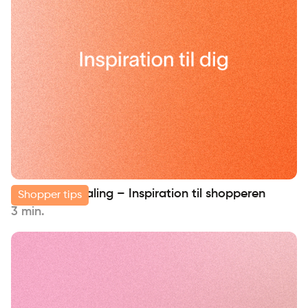
Køb på afbetaling – Inspiration til shopperen
Shopper tips
3 min.