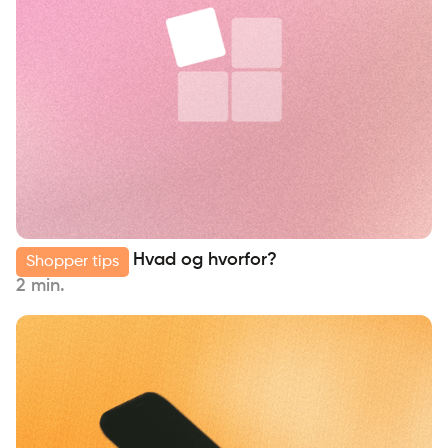
Delbetaling – Hvad og hvorfor?
Shopper tips
2 min.