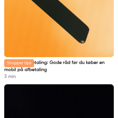
Mobil på afbetaling: Gode råd før du køber en
Shopper tips
mobil på afbetaling
3 min